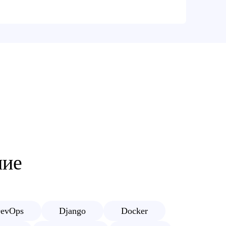
ние
evOps
Django
Docker