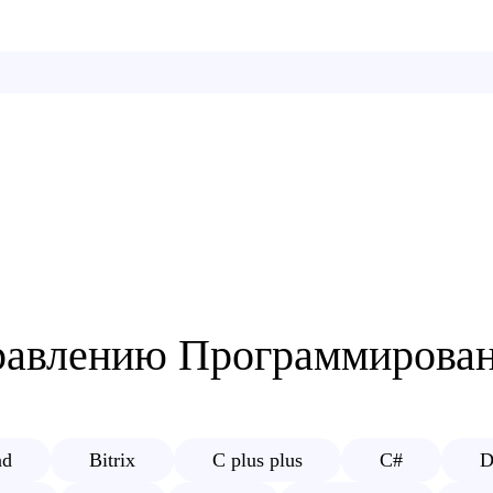
правлению
Программирова
nd
Bitrix
C plus plus
C#
D