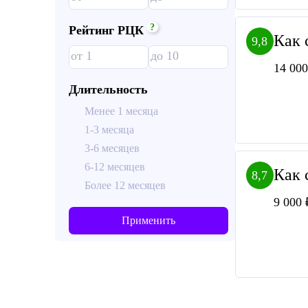
?
Рейтинг РЦК
Как 
9,8
14 000
Длительность
Менее 1 месяца
1-3 месяца
3-6 месяцев
6-12 месяцев
Как 
8,7
Более 12 месяцев
9 000 
Применить