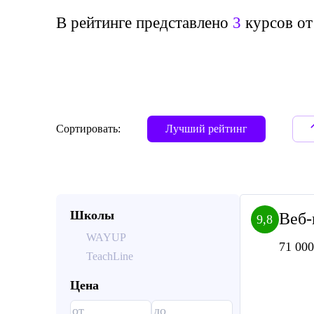
В рейтинге представлено
3
курсов от 
Сортировать:
Лучший рейтинг
Школы
Веб-
9,8
WAYUP
71 000
TeachLine
Цена