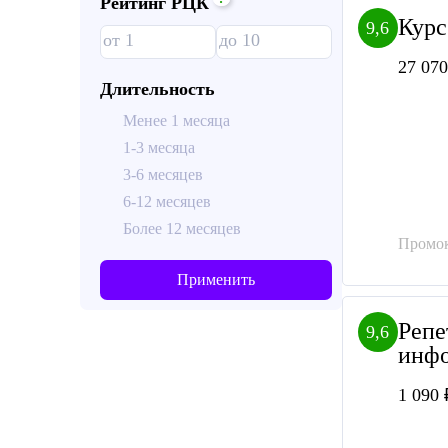
Рейтинг РЦК
Курс
9,6
27 070
Длительность
Менее 1 месяца
1-3 месяца
3-6 месяцев
6-12 месяцев
Более 12 месяцев
Промок
Применить
Репе
9,6
инфо
1 090 