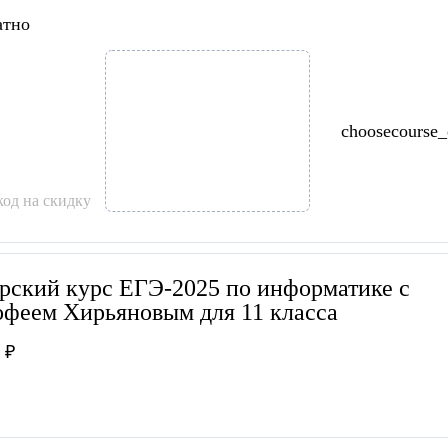
атно
choosecourse
од на скидку
рский курс ЕГЭ-2025 по информатике с
феем Хирьяновым для 11 класса
 ₽