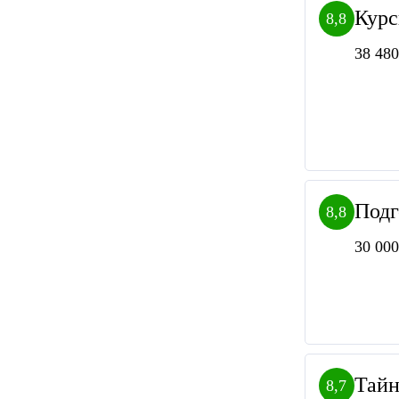
Курс
8,8
38 480
Подг
8,8
30 000
Тайн
8,7