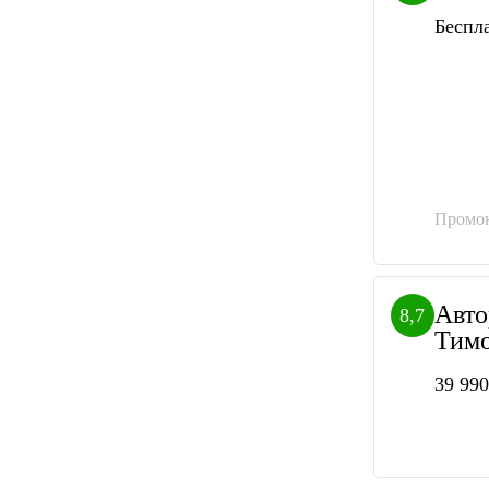
Беспл
Промок
Авто
8,7
Тимо
39 990