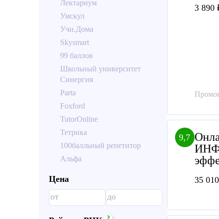
Лектариум
3 890 
Умскул
Учи.Дома
Skysmart
99 баллов
Школьный университет
Синергия
Parta
Промок
Foxford
TutorOnline
Тетрика
Онла
9,7
100балльный репетитор
ИНФ
эффе
Альфа
Цена
35 010
?