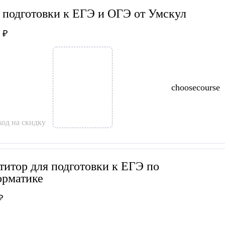
 подготовки к ЕГЭ и ОГЭ от Умскул
 ₽
choosecourse
од на скидку
титор для подготовки к ЕГЭ по
рматике
₽