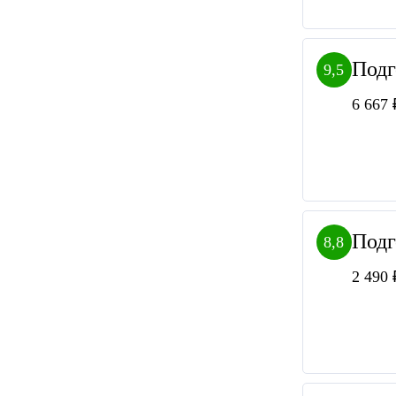
Подг
9,5
6 667 
Подг
8,8
2 490 