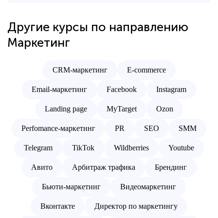
Другие курсы по направлению
Маркетинг
CRM-маркетинг
E-commerce
Email-маркетинг
Facebook
Instagram
Landing page
MyTarget
Ozon
Perfomance-маркетинг
PR
SEO
SMM
Telegram
TikTok
Wildberries
Youtube
Авито
Арбитраж трафика
Брендинг
Бьюти-маркетинг
Видеомаркетинг
Вконтакте
Директор по маркетингу