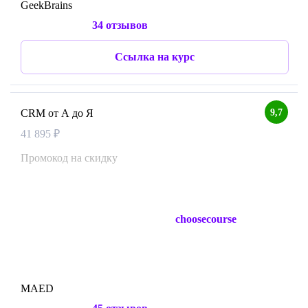
GeekBrains
34 отзывов
Ссылка на курс
9,7
CRM от А до Я
41 895 ₽
Промокод на скидку
choosecourse
MAED