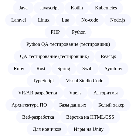
Java
Javascript
Kotlin
Kubernetes
Laravel
Linux
Lua
No-code
Node.js
PHP
Python
Python QA-тестирование (тестировщик)
QA-тестирование (тестировщик)
React.js
Ruby
Rust
Spring
Swift
Symfony
TypeScript
Visual Studio Code
VR/AR разработка
Vue.js
Алгоритмы
Архитектура ПО
Базы данных
Белый хакер
Веб-разработка
Вёрстка на HTML/CSS
Для новичков
Игры на Unity