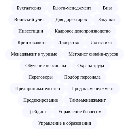
Бухгалтерия
Бьюти-менеджмент
Виза
Воинский учет
Для директоров
Закупки
Инвестиции
Кадровое делопроизводство
Криптовалюта
Лидерство
Логистика
Менеджмент в туризме
Методист онлайн-курсов
Обучение персонала
Охрана труда
Переговоры
Подбор персонала
Предпринимательство
Продакт-менеджмент
Продюсирование
Тайм-менеджмент
Трейдинг
Управление бизнесом
Управление в образовании