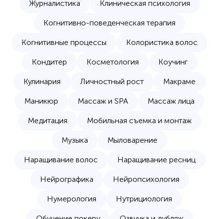
Журналистика
Клиническая психология
Когнитивно-поведенческая терапия
Когнитивные процессы
Колористика волос
Кондитер
Косметология
Коучинг
Кулинария
Личностный рост
Макраме
Маникюр
Массаж и SPA
Массаж лица
Медитация
Мобильная съемка и монтаж
Музыка
Мыловарение
Наращивание волос
Наращивание ресниц
Нейрографика
Нейропсихология
Нумерология
Нутрициология
Обучение покеру
Озвучка и дубляж