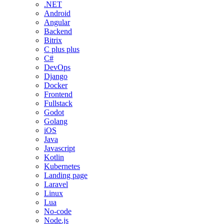
.NET
Android
Angular
Backend
Bitrix
C plus plus
C#
DevOps
Django
Docker
Frontend
Fullstack
Godot
Golang
iOS
Java
Javascript
Kotlin
Kubernetes
Landing page
Laravel
Linux
Lua
No-code
Node.js