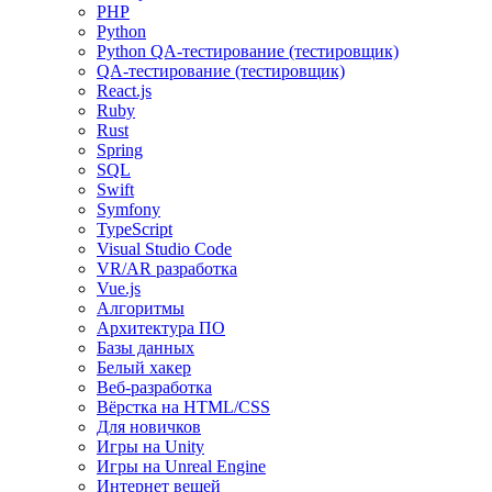
PHP
Python
Python QA-тестирование (тестировщик)
QA-тестирование (тестировщик)
React.js
Ruby
Rust
Spring
SQL
Swift
Symfony
TypeScript
Visual Studio Code
VR/AR разработка
Vue.js
Алгоритмы
Архитектура ПО
Базы данных
Белый хакер
Веб-разработка
Вёрстка на HTML/CSS
Для новичков
Игры на Unity
Игры на Unreal Engine
Интернет вещей