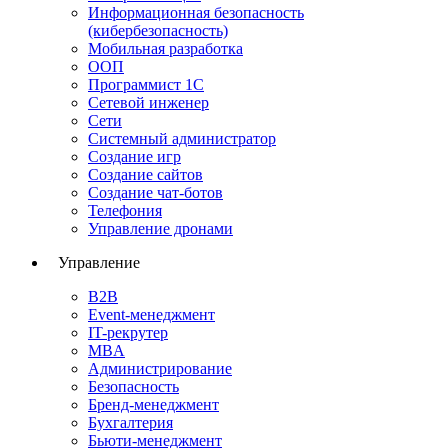
Информационная безопасность
(кибербезопасность)
Мобильная разработка
ООП
Программист 1С
Сетевой инженер
Сети
Системный администратор
Создание игр
Создание сайтов
Создание чат-ботов
Телефония
Управление дронами
Управление
B2B
Event-менеджмент
IT-рекрутер
MBA
Администрирование
Безопасность
Бренд-менеджмент
Бухгалтерия
Бьюти-менеджмент