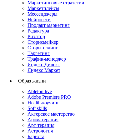
Маркетинговые стратегии
Маркетплейсы
Мессенджеры
Нейросети
Продакт-маркетинг
Редактура
Риэлтор
Сторисмейкер
Сторителлинг
Таргетинг
Трафик-менеджер
Яндекс Директ
Яндекс Маркет
Образ жизни
Ableton live
Adobe Premiere PRO
Health-коучинг
Soft skills
Актерское мастерство
Ароматерапия
Арт-терапия
Астрология
Бариста