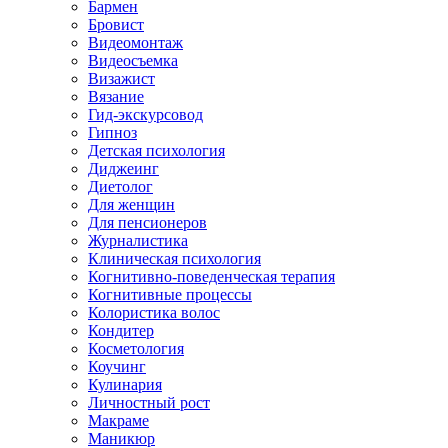
Бармен
Бровист
Видеомонтаж
Видеосъемка
Визажист
Вязание
Гид-экскурсовод
Гипноз
Детская психология
Диджеинг
Диетолог
Для женщин
Для пенсионеров
Журналистика
Клиническая психология
Когнитивно-поведенческая терапия
Когнитивные процессы
Колористика волос
Кондитер
Косметология
Коучинг
Кулинария
Личностный рост
Макраме
Маникюр