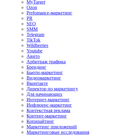
MyTarget
Ozon
Perfomance-маркетинг
PR
SEO
SMM
Telegram
TikTok
Wildberries
Youtube
Авито
Арбитраж трафика
Брендинг
Бьюти-маркетинг
Видеомаркетинг
Вконтакте
Директор по маркетингу
Для начинающих
Интернет-маркетинг
Инфлюенс-маркетинг
Контекстная реклама
Контент-маркетинг
Копирайтинг
Маркетинг приложений
Маркетинговые исследования