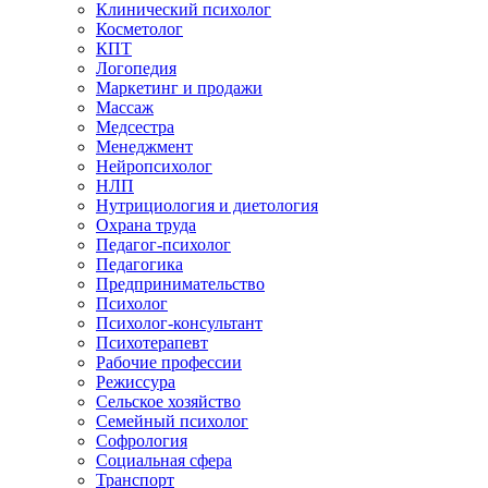
Клинический психолог
Косметолог
КПТ
Логопедия
Маркетинг и продажи
Массаж
Медсестра
Менеджмент
Нейропсихолог
НЛП
Нутрициология и диетология
Охрана труда
Педагог-психолог
Педагогика
Предпринимательство
Психолог
Психолог-консультант
Психотерапевт
Рабочие профессии
Режиссура
Сельское хозяйство
Семейный психолог
Софрология
Социальная сфера
Транспорт