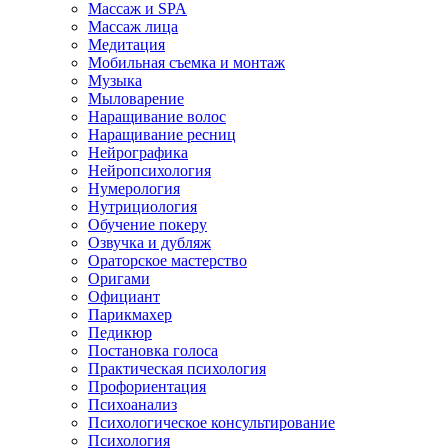
Массаж и SPA
Массаж лица
Медитация
Мобильная съемка и монтаж
Музыка
Мыловарение
Наращивание волос
Наращивание ресниц
Нейрографика
Нейропсихология
Нумерология
Нутрициология
Обучение покеру
Озвучка и дубляж
Ораторское мастерство
Оригами
Официант
Парикмахер
Педикюр
Постановка голоса
Практическая психология
Профориентация
Психоанализ
Психологическое консультирование
Психология