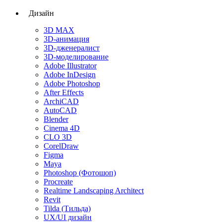
Дизайн
3D MAX
3D-анимация
3D-дженералист
3D-моделирование
Adobe Illustrator
Adobe InDesign
Adobe Photoshop
After Effects
ArchiCAD
AutoCAD
Blender
Cinema 4D
CLO 3D
CorelDraw
Figma
Maya
Photoshop (Фотошоп)
Procreate
Realtime Landscaping Architect
Revit
Tilda (Тильда)
UX/UI дизайн