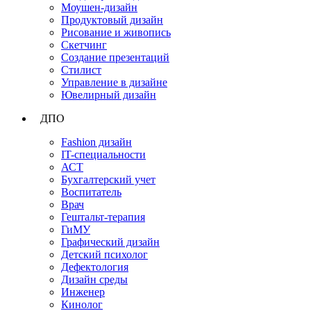
Моушен-дизайн
Продуктовый дизайн
Рисование и живопись
Скетчинг
Создание презентаций
Стилист
Управление в дизайне
Ювелирный дизайн
ДПО
Fashion дизайн
IT-специальности
АСТ
Бухгалтерский учет
Воспитатель
Врач
Гештальт-терапия
ГиМУ
Графический дизайн
Детский психолог
Дефектология
Дизайн среды
Инженер
Кинолог