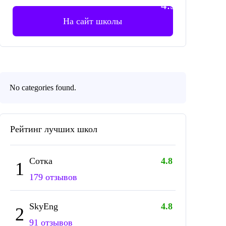
4.5
На сайт школы
No categories found.
Рейтинг лучших школ
Сотка
4.8
1
179 отзывов
SkyEng
4.8
2
91 отзывов