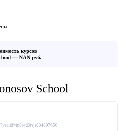
ены
оимость курсов
chool — NAN руб.
onosov School
l/?ysclid=m8r4d9rsjs834897650