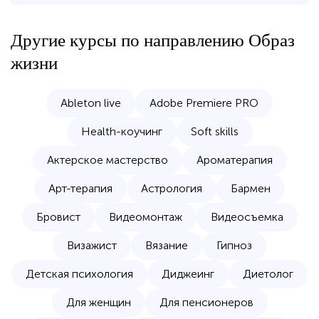
Другие курсы по направлению
Образ
жизни
Ableton live
Adobe Premiere PRO
Health-коучинг
Soft skills
Актерское мастерство
Ароматерапия
Арт-терапия
Астрология
Бармен
Бровист
Видеомонтаж
Видеосъемка
Визажист
Вязание
Гипноз
Детская психология
Диджеинг
Диетолог
Для женщин
Для пенсионеров