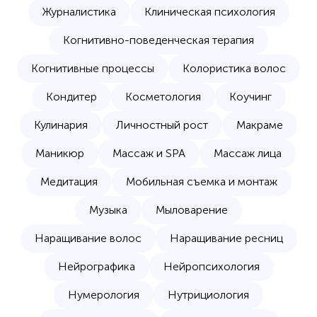
Журналистика
Клиническая психология
Когнитивно-поведенческая терапия
Когнитивные процессы
Колористика волос
Кондитер
Косметология
Коучинг
Кулинария
Личностный рост
Макраме
Маникюр
Массаж и SPA
Массаж лица
Медитация
Мобильная съемка и монтаж
Музыка
Мыловарение
Наращивание волос
Наращивание ресниц
Нейрографика
Нейропсихология
Нумерология
Нутрициология