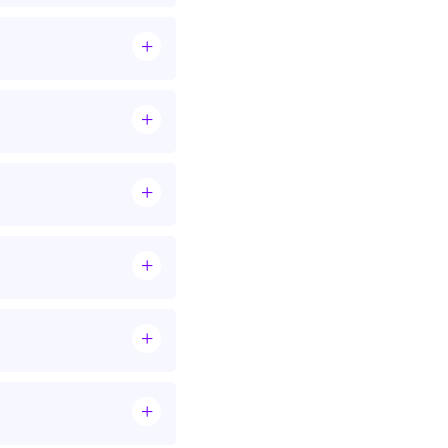
+
+
+
+
+
+