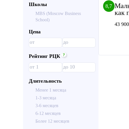
Школы
Малы
8,7
как 
MBS (Moscow Business
School)
43 900
Цена
?
Рейтинг РЦК
Длительность
Менее 1 месяца
1-3 месяца
3-6 месяцев
6-12 месяцев
Более 12 месяцев