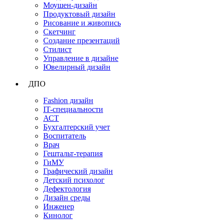
Моушен-дизайн
Продуктовый дизайн
Рисование и живопись
Скетчинг
Создание презентаций
Стилист
Управление в дизайне
Ювелирный дизайн
ДПО
Fashion дизайн
IT-специальности
АСТ
Бухгалтерский учет
Воспитатель
Врач
Гештальт-терапия
ГиМУ
Графический дизайн
Детский психолог
Дефектология
Дизайн среды
Инженер
Кинолог