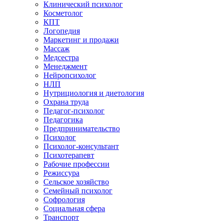
Клинический психолог
Косметолог
КПТ
Логопедия
Маркетинг и продажи
Массаж
Медсестра
Менеджмент
Нейропсихолог
НЛП
Нутрициология и диетология
Охрана труда
Педагог-психолог
Педагогика
Предпринимательство
Психолог
Психолог-консультант
Психотерапевт
Рабочие профессии
Режиссура
Сельское хозяйство
Семейный психолог
Софрология
Социальная сфера
Транспорт