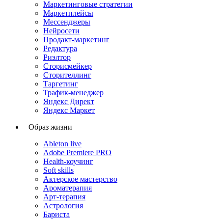
Маркетинговые стратегии
Маркетплейсы
Мессенджеры
Нейросети
Продакт-маркетинг
Редактура
Риэлтор
Сторисмейкер
Сторителлинг
Таргетинг
Трафик-менеджер
Яндекс Директ
Яндекс Маркет
Образ жизни
Ableton live
Adobe Premiere PRO
Health-коучинг
Soft skills
Актерское мастерство
Ароматерапия
Арт-терапия
Астрология
Бариста