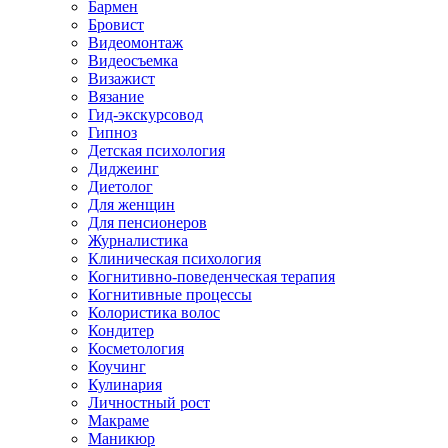
Бармен
Бровист
Видеомонтаж
Видеосъемка
Визажист
Вязание
Гид-экскурсовод
Гипноз
Детская психология
Диджеинг
Диетолог
Для женщин
Для пенсионеров
Журналистика
Клиническая психология
Когнитивно-поведенческая терапия
Когнитивные процессы
Колористика волос
Кондитер
Косметология
Коучинг
Кулинария
Личностный рост
Макраме
Маникюр