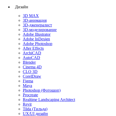
Дизайн
3D MAX
3D-анимация
3D-дженералист
3D-моделирование
Adobe Illustrator
Adobe InDesign
Adobe Photoshop
After Effects
ArchiCAD
AutoCAD
Blender
Cinema 4D
CLO 3D
CorelDraw
Figma
Maya
Photoshop (Фотошоп)
Procreate
Realtime Landscaping Architect
Revit
Tilda (Тильда)
UX/UI дизайн