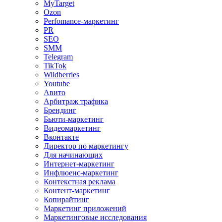
MyTarget
Ozon
Perfomance-маркетинг
PR
SEO
SMM
Telegram
TikTok
Wildberries
Youtube
Авито
Арбитраж трафика
Брендинг
Бьюти-маркетинг
Видеомаркетинг
Вконтакте
Директор по маркетингу
Для начинающих
Интернет-маркетинг
Инфлюенс-маркетинг
Контекстная реклама
Контент-маркетинг
Копирайтинг
Маркетинг приложений
Маркетинговые исследования