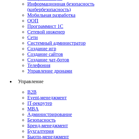
Информационная безопасность
(кибербезопасность)
Мобильная разработка
ООП
Программист 1С
Сетевой инженер
Сети
Системный администратор
Создание игр
Создание сайтов
Создание чат-ботов
Телефония
Управление дронами
Управление
B2B
Event-менеджмент
IT-рекрутер
MBA
Администрирование
Безопасность
Бренд-менеджмент
Бухгалтерия
Бьюти-менеджмент