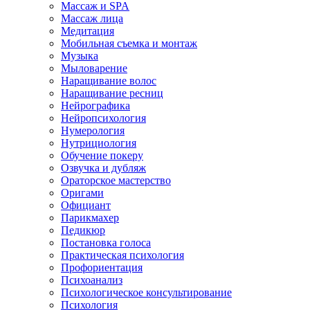
Массаж и SPA
Массаж лица
Медитация
Мобильная съемка и монтаж
Музыка
Мыловарение
Наращивание волос
Наращивание ресниц
Нейрографика
Нейропсихология
Нумерология
Нутрициология
Обучение покеру
Озвучка и дубляж
Ораторское мастерство
Оригами
Официант
Парикмахер
Педикюр
Постановка голоса
Практическая психология
Профориентация
Психоанализ
Психологическое консультирование
Психология