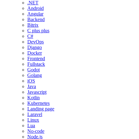
.NET
Android
Angular
Backend
Bitrix
C plus plus
C#
DevOps
Django
Docker
Frontend
Fullstack
Godot
Golang
iOS
Java
Javascript
Kotlin
Kubernetes
Landing page
Laravel
Linux
Lua
No-code
Node.js