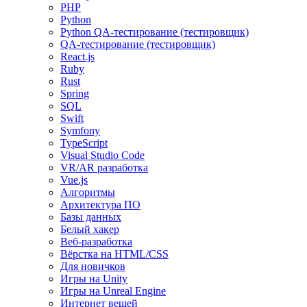
PHP
Python
Python QA-тестирование (тестировщик)
QA-тестирование (тестировщик)
React.js
Ruby
Rust
Spring
SQL
Swift
Symfony
TypeScript
Visual Studio Code
VR/AR разработка
Vue.js
Алгоритмы
Архитектура ПО
Базы данных
Белый хакер
Веб-разработка
Вёрстка на HTML/CSS
Для новичков
Игры на Unity
Игры на Unreal Engine
Интернет вещей