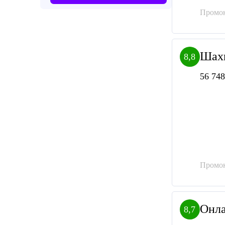
Промок
Шахм
8,8
56 748
Промок
Онла
8,7