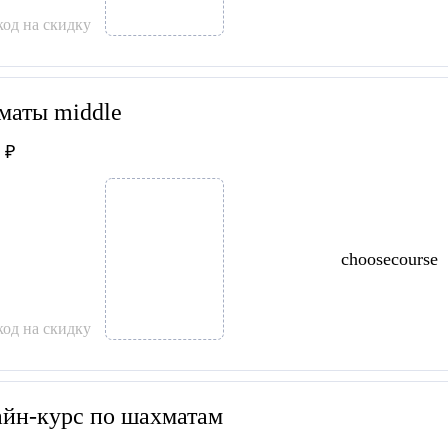
од на скидку
аты middle
 ₽
choosecourse
од на скидку
йн-курс по шахматам