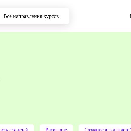
Все направления курсов
т
сть для детей
Рисование
Создание игр для дете