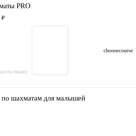
маты PRO
 ₽
choosecourse
од на скидку
 по шахматам для малышей