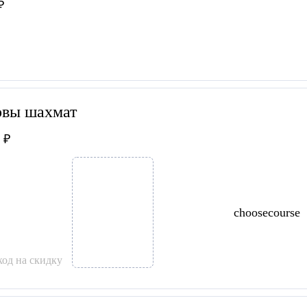
₽
вы шахмат
 ₽
choosecourse
од на скидку