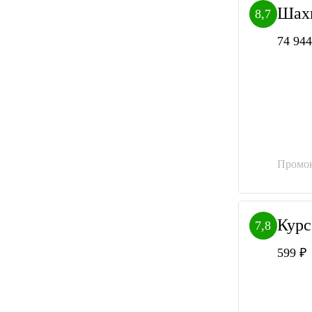
Шах
8,7
74 944
Промок
Курс
7,8
599 ₽