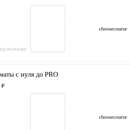
choosecourse
од на скидку
аты с нуля до PRO
 ₽
choosecourse