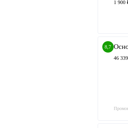
1 900 
Осно
8,7
46 339
Промок