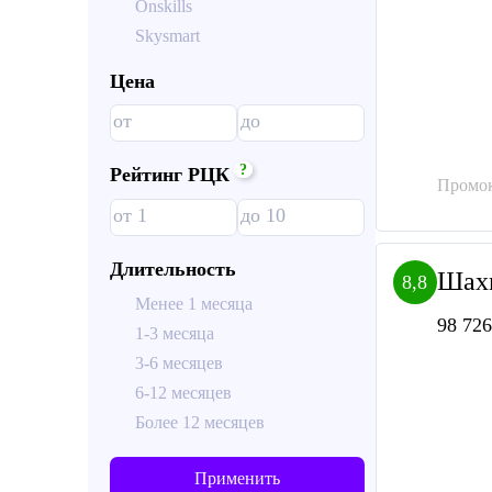
Onskills
Skysmart
Цена
?
Рейтинг РЦК
Промок
Длительность
Шахм
8,8
Менее 1 месяца
98 726
1-3 месяца
3-6 месяцев
6-12 месяцев
Более 12 месяцев
Применить