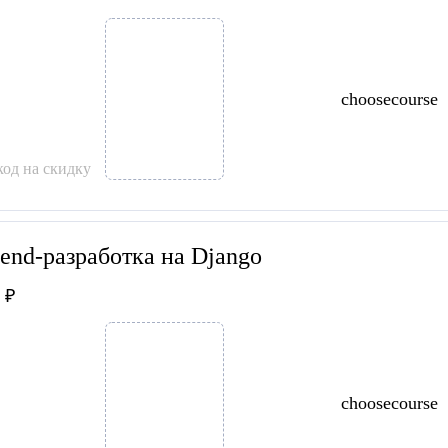
choosecourse
од на скидку
end-разработка на Django
 ₽
choosecourse