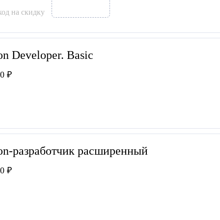
од на скидку
on Developer. Basic
0 ₽
on-разработчик расширенный
0 ₽