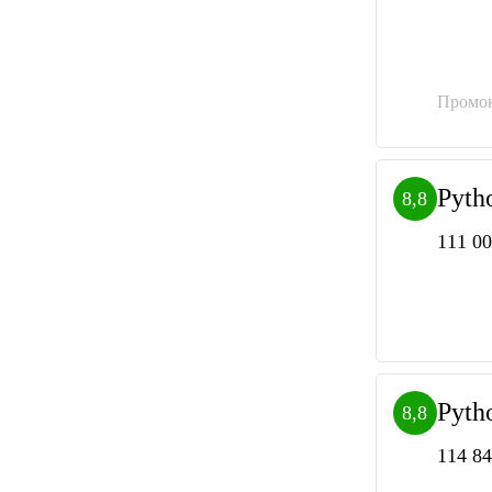
Промок
Pyth
8,8
111 00
Pyth
8,8
114 84