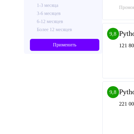
1-3 месяца
Промок
3-6 месяцев
6-12 месяцев
Более 12 месяцев
Pyth
9,8
Применить
121 80
Pyth
9,8
221 00