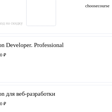
choosecourse
од на скидку
on Developer. Professional
0 ₽
on для веб-разработки
0 ₽