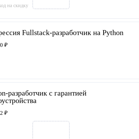
од на скидку
ессия Fullstack-разработчик на Python
0 ₽
on-разработчик с гарантией
оустройства
2 ₽