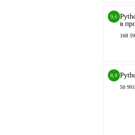
Pyth
9,6
в пр
168 59
Pyth
8,9
50 991