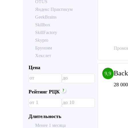
OTUS
Яндекс Практикум
GeekBrains
Skillbox
SkillFactory
Skypro
Бруноям
Промок
Хекслет
Цена
Back
9,9
28 000
?
Рейтинг РЦК
Длительность
Менее 1 месяца