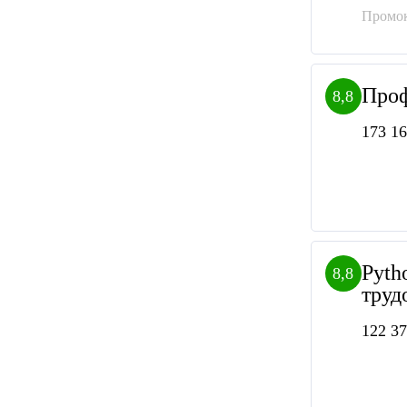
Промок
Проф
8,8
173 16
Pyth
8,8
труд
122 37