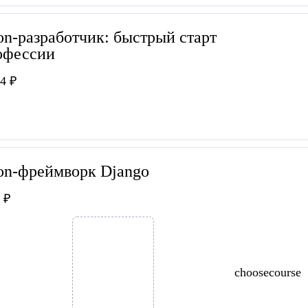
on-разработчик: быстрый старт
офессии
4 ₽
on-фреймворк Django
 ₽
choosecourse