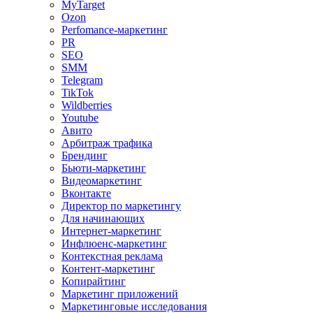
MyTarget
Ozon
Perfomance-маркетинг
PR
SEO
SMM
Telegram
TikTok
Wildberries
Youtube
Авито
Арбитраж трафика
Брендинг
Бьюти-маркетинг
Видеомаркетинг
Вконтакте
Директор по маркетингу
Для начинающих
Интернет-маркетинг
Инфлюенс-маркетинг
Контекстная реклама
Контент-маркетинг
Копирайтинг
Маркетинг приложений
Маркетинговые исследования