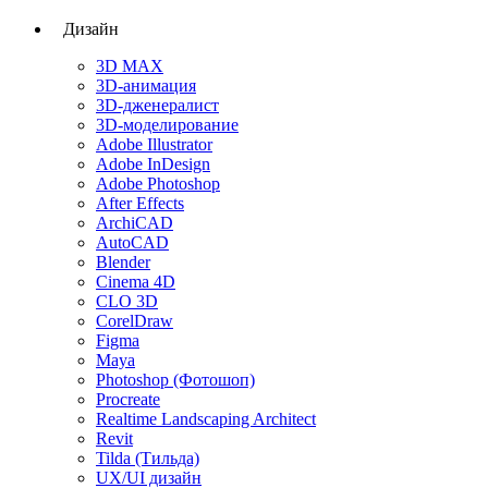
Дизайн
3D MAX
3D-анимация
3D-дженералист
3D-моделирование
Adobe Illustrator
Adobe InDesign
Adobe Photoshop
After Effects
ArchiCAD
AutoCAD
Blender
Cinema 4D
CLO 3D
CorelDraw
Figma
Maya
Photoshop (Фотошоп)
Procreate
Realtime Landscaping Architect
Revit
Tilda (Тильда)
UX/UI дизайн