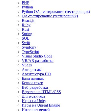
PHP
Python
Python QA-тестирование (тестировщик)
QA-тестирование (тестировщик)
React.js
Ruby
Rust
Spring
SQL
Swift
Symfony
TypeScript
Visual Studio Code
VR/AR разработка
Vue.js
Алгоритмы
Архитектура ПО
Базы данных
Белый хакер
Веб-разработка
Вёрстка на HTML/CSS
Для новичков
Игры на Unity
Игры на Unreal Engine
Интернет вещей