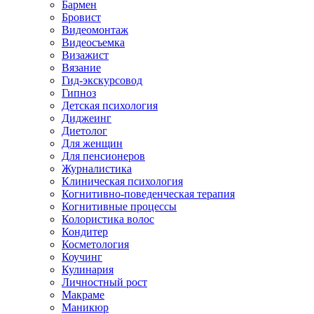
Бармен
Бровист
Видеомонтаж
Видеосъемка
Визажист
Вязание
Гид-экскурсовод
Гипноз
Детская психология
Диджеинг
Диетолог
Для женщин
Для пенсионеров
Журналистика
Клиническая психология
Когнитивно-поведенческая терапия
Когнитивные процессы
Колористика волос
Кондитер
Косметология
Коучинг
Кулинария
Личностный рост
Макраме
Маникюр