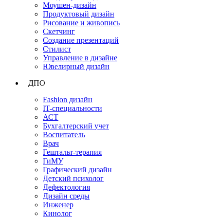
Моушен-дизайн
Продуктовый дизайн
Рисование и живопись
Скетчинг
Создание презентаций
Стилист
Управление в дизайне
Ювелирный дизайн
ДПО
Fashion дизайн
IT-специальности
АСТ
Бухгалтерский учет
Воспитатель
Врач
Гештальт-терапия
ГиМУ
Графический дизайн
Детский психолог
Дефектология
Дизайн среды
Инженер
Кинолог