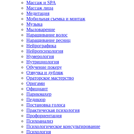
Массаж и SPA
Массаж лица
Медитация
Мобильная съемка и монтаж
Музыка
Мыловарение
Наращивание волос
Наращивание ресниц
Нейрографика
Нейропсихология
Нумерология
Нутрициология
Обучение покеру
Озвучка и дубляж
Ораторское мастерство
Оригами
Официант
Парикмахер
Педикюр
Постановка голоса
Практическая психология
Профориентация
Психоанализ
Психологическое консультирование
Психология