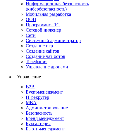
Информационная безопасность
(кибербезопасность)
Мобильная разработка
ООП
Программист 1С
Сетевой инженер
Сети
Системный администратор
Создание игр
Создание сайтов
Создание чат-ботов
Телефония
Управление дронами
Управление
B2B
Event-менеджмент
IT-рекрутер
MBA
Администрирование
Безопасность
Бренд-менеджмент
Бухгалтерия
Бьюти-менеджмент