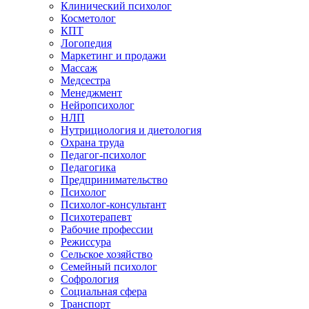
Клинический психолог
Косметолог
КПТ
Логопедия
Маркетинг и продажи
Массаж
Медсестра
Менеджмент
Нейропсихолог
НЛП
Нутрициология и диетология
Охрана труда
Педагог-психолог
Педагогика
Предпринимательство
Психолог
Психолог-консультант
Психотерапевт
Рабочие профессии
Режиссура
Сельское хозяйство
Семейный психолог
Софрология
Социальная сфера
Транспорт