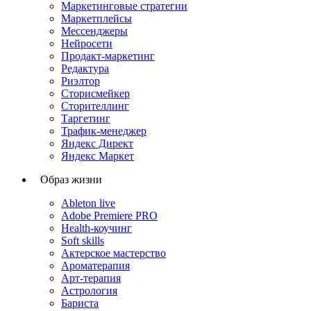
Маркетинговые стратегии
Маркетплейсы
Мессенджеры
Нейросети
Продакт-маркетинг
Редактура
Риэлтор
Сторисмейкер
Сторителлинг
Таргетинг
Трафик-менеджер
Яндекс Директ
Яндекс Маркет
Образ жизни
Ableton live
Adobe Premiere PRO
Health-коучинг
Soft skills
Актерское мастерство
Ароматерапия
Арт-терапия
Астрология
Бариста