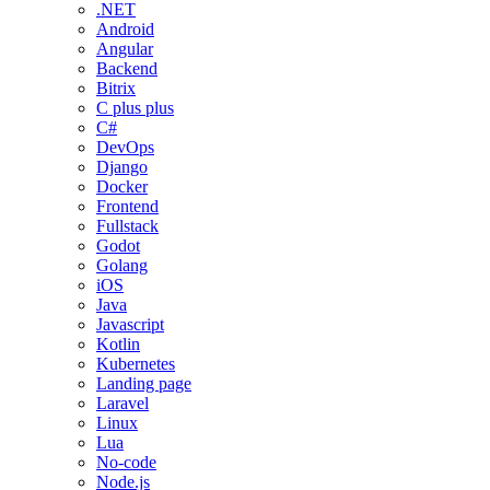
.NET
Android
Angular
Backend
Bitrix
C plus plus
C#
DevOps
Django
Docker
Frontend
Fullstack
Godot
Golang
iOS
Java
Javascript
Kotlin
Kubernetes
Landing page
Laravel
Linux
Lua
No-code
Node.js