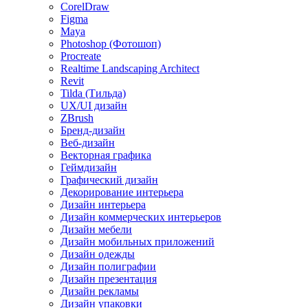
CorelDraw
Figma
Maya
Photoshop (Фотошоп)
Procreate
Realtime Landscaping Architect
Revit
Tilda (Тильда)
UX/UI дизайн
ZBrush
Бренд-дизайн
Веб-дизайн
Векторная графика
Геймдизайн
Графический дизайн
Декорирование интерьера
Дизайн интерьера
Дизайн коммерческих интерьеров
Дизайн мебели
Дизайн мобильных приложений
Дизайн одежды
Дизайн полиграфии
Дизайн презентация
Дизайн рекламы
Дизайн упаковки