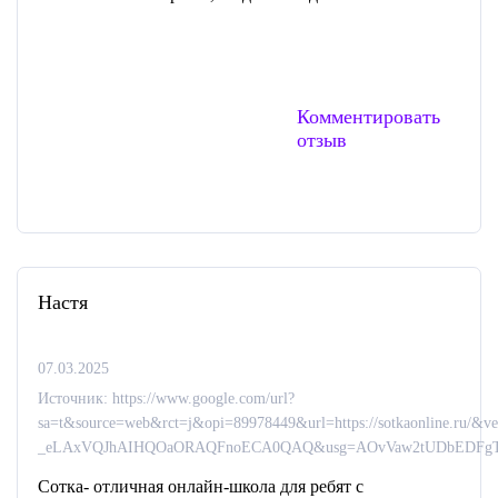
Комментировать
отзыв
Настя
07.03.2025
Источник: https://www.google.com/url?
sa=t&source=web&rct=j&opi=89978449&url=https://sotkaonline.ru/&
_eLAxVQJhAIHQOaORAQFnoECA0QAQ&usg=AOvVaw2tUDbEDFgTF
Сотка- отличная онлайн-школа для ребят с