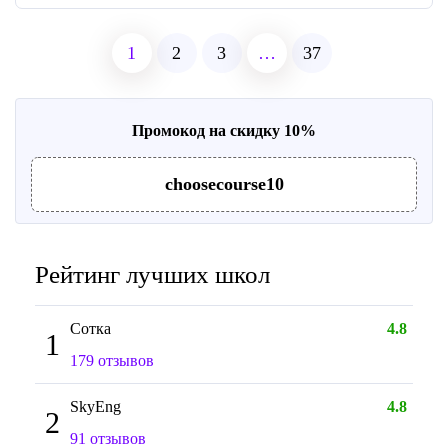
1
2
3
…
37
Промокод на скидку 10%
choosecourse10
Рейтинг лучших школ
Сотка
4.8
1
179 отзывов
SkyEng
4.8
2
91 отзывов